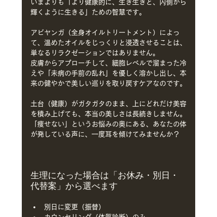
いまよりも「より健康的に、生き生きと、内側から
輝くように生きる」ための智慧です。
アビヤンガ（全身オイルトリートメント）によっ
て、温めたオイルをじっくりと浸透させることは、
単なるリラクゼーションではありません。
皮膚からアプローチして、細胞レベルで溜まった冷
えや「未病の手前の乱れ」を優しく溶かし出し、本
来の健やかで美しい巡りを取り戻すケアなのです。
土台（健康）がガタガタのまま、上にどれだけ美容
を積み上げても、本当の美しさは長続きしません。
「痩せない」というお悩みの奥にある、あなたの体
が発している声に、一度耳を傾けてみませんか？
生理になった場合は「お休み・別日・
代替案」から選べます
別日に変更（振替）
カウンセリング（体質診断）のみ