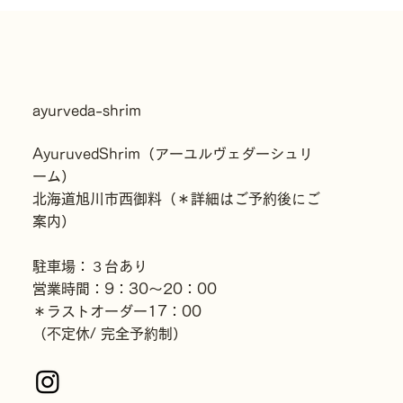
眠れない・頭が休まらない日に｜旭川の
寒暖差で「考えすぎ」が止まらないあな
たへ
ayurveda-shrim​
AyuruvedShrim（アーユルヴェダーシュリ
ーム）
北海道旭川市西御料（＊詳細はご予約後にご
案内）
駐車場：３台あり
営業時間：9：30〜20：00
＊ラストオーダー17：00
（不定休/ 完全予約制）