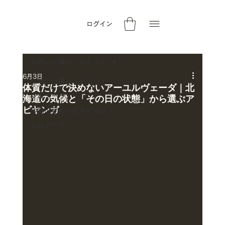
ログイン
心地いい暮らしのヒント
6月3日
心地いい暮らしのヒント
体質だけで決めないアーユルヴェーダ｜北
シロダーラ
海道の気候と「その日の状態」から選ぶア
ビヤンガ
年齢の変わり目を心地よく
シロダーラ