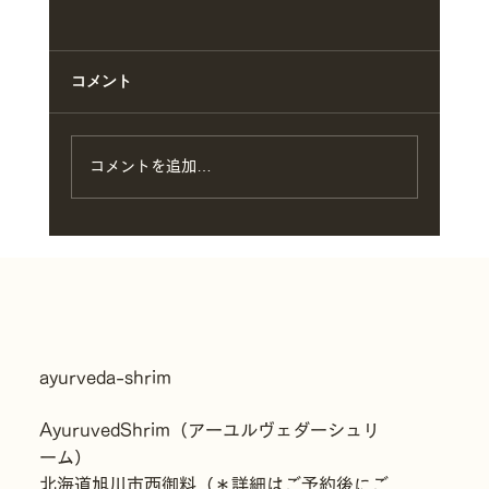
コメント
コメントを追加…
シロダーラについて｜今、なぜ脳にオイ
ルが必要なのか？求められるケア」
ayurveda-shrim​
AyuruvedShrim（アーユルヴェダーシュリ
ーム）
北海道旭川市西御料（＊詳細はご予約後にご