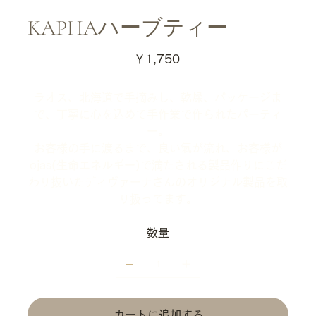
KAPHAハーブティー
価
￥1,750
格
ラオス、北海道で手摘みし、乾燥、パッケージま
で、丁寧に心を込めて手作業で作られたパーティ
ー。
お客様の手に渡るまで、良い氣が流れ、お客様が
ojas(生命エネルギー)で満たされる製品作りにこだ
わり抜いたディヴァーナさんのオリジナル製品を取
り扱ってます。
数量
カートに追加する