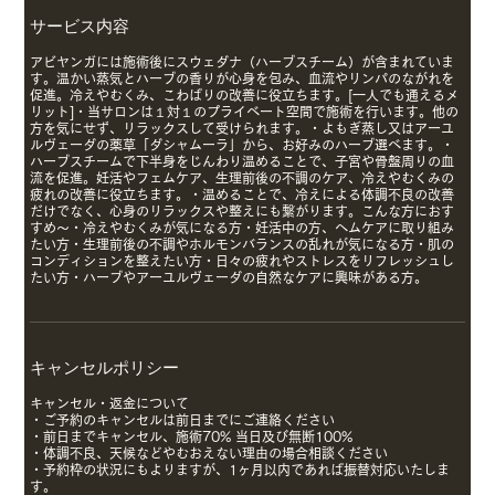
サービス内容
アビヤンガには施術後にスウェダナ（ハーブスチーム）が含まれていま
す。温かい蒸気とハーブの香りが心身を包み、血流やリンパのながれを
促進。冷えやむくみ、こわばりの改善に役立ちます。[一人でも通えるメ
リット]・当サロンは１対１のプライベート空間で施術を行います。他の
方を気にせず、リラックスして受けられます。・よもぎ蒸し又はアーユ
ルヴェーダの薬草「ダシャムーラ」から、お好みのハーブ選べます。・
ハーブスチームで下半身をじんわり温めることで、子宮や骨盤周りの血
流を促進。妊活やフェムケア、生理前後の不調のケア、冷えやむくみの
疲れの改善に役立ちます。・温めることで、冷えによる体調不良の改善
だけでなく、心身のリラックスや整えにも繋がります。こんな方におす
すめ〜・冷えやむくみが気になる方・妊活中の方、ヘムケアに取り組み
たい方・生理前後の不調やホルモンバランスの乱れが気になる方・肌の
コンディションを整えたい方・日々の疲れやストレスをリフレッシュし
たい方・ハーブやアーユルヴェーダの自然なケアに興味がある方。
キャンセルポリシー
キャンセル・返金について
・ご予約のキャンセルは前日までにご連絡ください
・前日までキャンセル、施術70% 当日及び無断100%
・体調不良、天候などやむおえない理由の場合相談ください
・予約枠の状況にもよりますが、1ヶ月以内であれば振替対応いたしま
す。